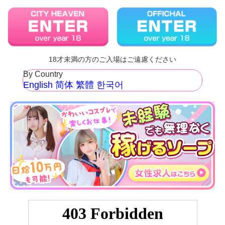
18才未満の方のご入場はご遠慮ください
By Country
English
简体
繁體
한국어