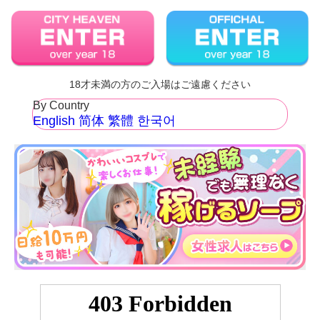
18才未満の方のご入場はご遠慮ください
By Country
English
简体
繁體
한국어